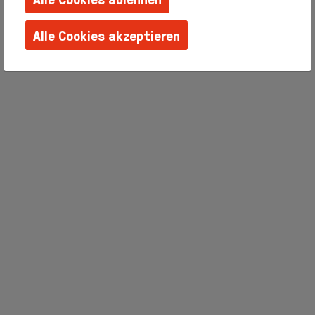
Familien +
Kinder
Alle Cookies akzeptieren
Schulen +
Kindergärten
Techniken
erlernen
Barrierefreie
Angebote
Künstlerhaus
Salon
Karlsplatz
Team
Album
Presse
KBBG
Offizieller
FreundesKreis
Vereinigung