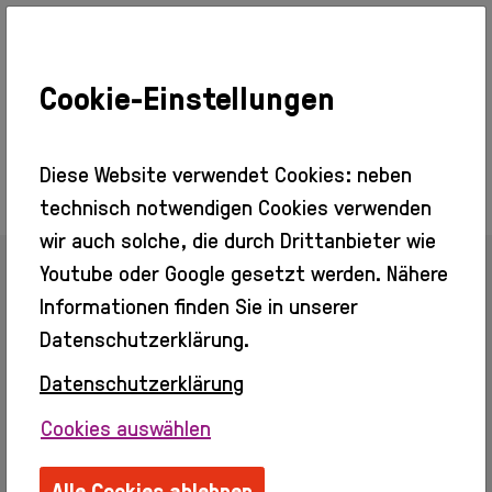
Cookie-Einstellungen
Ausstellungen
Aktuell
Vorschau
Diese Website verwendet Cookies: neben
Rückblick
technisch notwendigen Cookies verwenden
Besuch
wir auch solche, die durch Drittanbieter wie
Veranstaltungen
Youtube oder Google gesetzt werden. Nähere
Info + Tickets
Zurück zur Übersicht
Barrierefreier
Informationen finden Sie in unserer
Zugang
Datenschutzerklärung.
Gastronomie
Kino
Datenschutzerklärung
Alina Kunitsyna
Erleben
Cookies auswählen
Info
Webseite:
//alinakunitsyna.net
Erwachsene
Ordentliches Mitglied seit 2024
Alle Cookies ablehnen