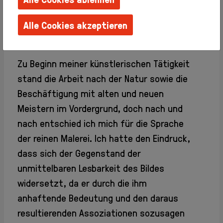
Familien +
Kinder
Alle Cookies akzeptieren
Schulen +
Kindergärten
Artist Statement
Techniken
erlernen
Zu Beginn meiner künstlerischen Tätigkeit
Barrierefreie
stand die Arbeit nach der Natur sowie die
Angebote
Beschäftigung mit alten und neuen
Künstlerhaus
Meistern im Vordergrund, doch nach und
Salon
nach entschied ich mich für die Sprache
Karlsplatz
der reinen Malerei. Ich hatte den Eindruck,
Team
Album
dass sich der Gegenstand der
Presse
unmittelbaren Lesbarkeit des Bildes
KBBG
widersetzt, da er durch die ihm
Offizieller
anhaftende Bedeutung und den daraus
FreundesKreis
resultierenden Assoziationen sozusagen
Vereinigung