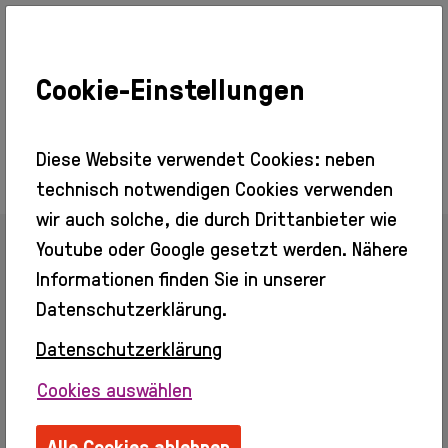
Cookie-Einstellungen
Ausstellungen
Aktuell
Vorschau
Diese Website verwendet Cookies: neben
Rückblick
technisch notwendigen Cookies verwenden
Besuch
wir auch solche, die durch Drittanbieter wie
Veranstaltungen
Youtube oder Google gesetzt werden. Nähere
Info + Tickets
Zurück zur Übersicht
Barrierefreier
Informationen finden Sie in unserer
Zugang
Datenschutzerklärung.
Gastronomie
Kino
Datenschutzerklärung
Joanna Gleich
Erleben
Cookies auswählen
Info
Webseite:
https://www.gleich.art
Erwachsene
Ordentliches Mitglied seit 2025
Alle Cookies ablehnen