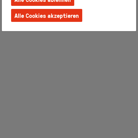
Familien +
Kinder
Alle Cookies akzeptieren
Schulen +
Kindergärten
Techniken
erlernen
Barrierefreie
Angebote
Künstlerhaus
Salon
Karlsplatz
Team
Album
Presse
KBBG
Offizieller
FreundesKreis
Vereinigung