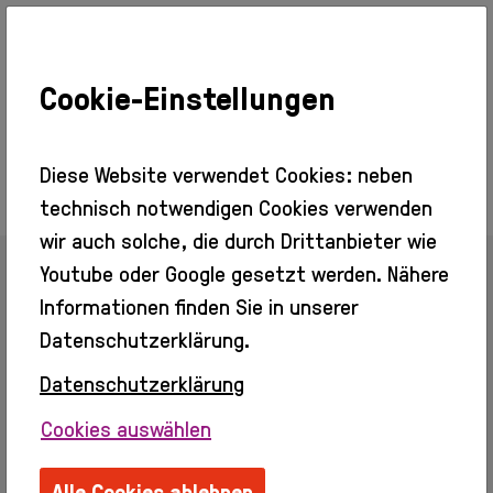
Cookie-Einstellungen
Ausstellungen
Aktuell
Vorschau
Diese Website verwendet Cookies: neben
Rückblick
technisch notwendigen Cookies verwenden
Besuch
wir auch solche, die durch Drittanbieter wie
Veranstaltungen
Youtube oder Google gesetzt werden. Nähere
Info + Tickets
Zurück zur Übersicht
Barrierefreier
Informationen finden Sie in unserer
Zugang
Datenschutzerklärung.
Gastronomie
Kino
Datenschutzerklärung
Antonella Amesberger
Erleben
Cookies auswählen
Info
Webseite:
https://www.aantonella.at/
Erwachsene
Ordentliches Mitglied seit 2026
Alle Cookies ablehnen