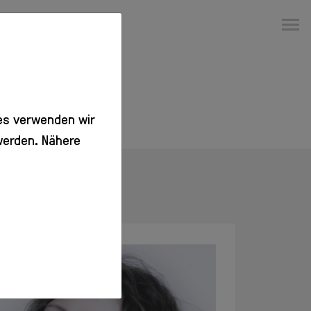
Ausstellungen
Aktuell
Vorschau
Rückblick
es verwenden wir
werden. Nähere
Besuch
Veranstaltungen
Info + Tickets
Barrierefreier
Zugang
Gastronomie
Kino
Erleben
Info
Erwachsene