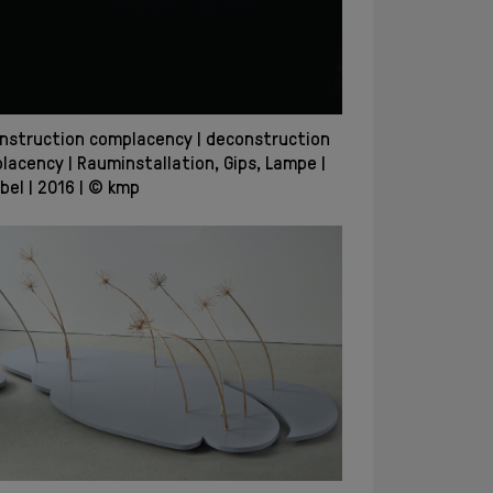
nstruction complacency
deconstruction
lacency
Rauminstallation, Gips, Lampe
abel
2016
© kmp