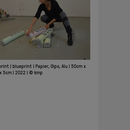
print
blueprint
Papier, Gips, Alu
50cm x
x 5cm
2022
© kmp