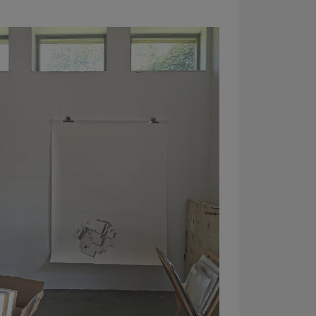
Info + Kontakt
Geschichte
Mitglieder
Mitglieder
intern
Aufnahme
Jahresberichte
Archiv
Partner +
Sponsoren
AGB
DSGVO
Impressum