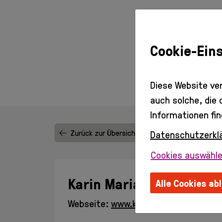
Cookie-Ein
Diese Website ve
auch solche, die
Informationen fin
Zurück zur Übersicht
Datenschutzerkl
Cookies auswähl
Karin Maria Pfeifer
Alle Cookies ab
Webseite:
www.karinmariapfeifer.at