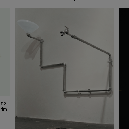
 no
1m