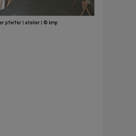
er pfeifer
atelier
© kmp