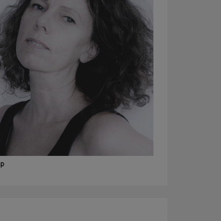
Familien +
Kinder
Schulen +
Kindergärten
Techniken
erlernen
Barrierefreie
Angebote
Künstlerhaus
Salon
Karlsplatz
Team
Album
Presse
mp
KBBG
Offizieller
FreundesKreis
Vereinigung