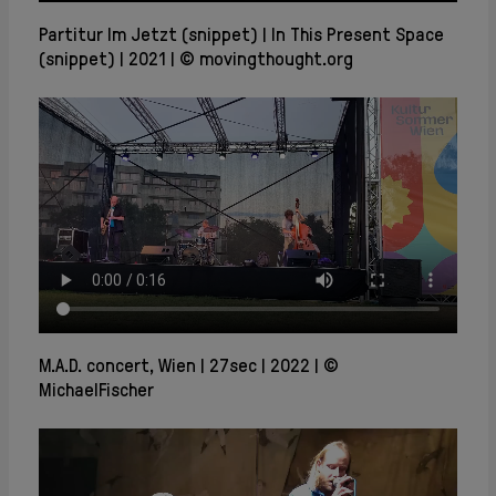
Partitur Im Jetzt (snippet)
In This Present Space
(snippet)
2021
© movingthought.org
M.A.D. concert, Wien
27sec
2022
©
MichaelFischer