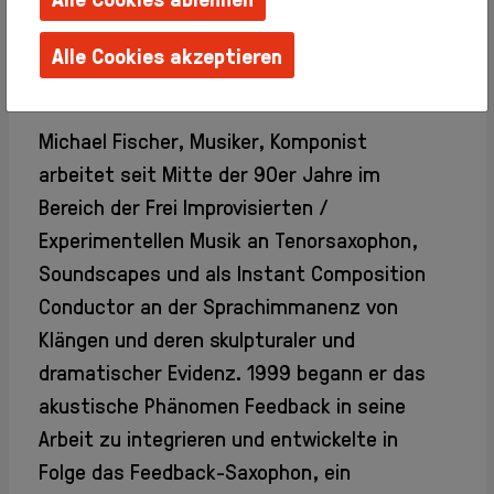
Familien +
Kinder
Alle Cookies akzeptieren
Schulen +
Kindergärten
Artist Statement
Techniken
erlernen
Michael Fischer, Musiker, Komponist
Barrierefreie
arbeitet seit Mitte der 90er Jahre im
Angebote
Bereich der Frei Improvisierten /
Künstlerhaus
Experimentellen Musik an Tenorsaxophon,
Salon
Soundscapes und als Instant Composition
Karlsplatz
Conductor an der Sprachimmanenz von
Team
Album
Klängen und deren skulpturaler und
Presse
dramatischer Evidenz. 1999 begann er das
KBBG
akustische Phänomen Feedback in seine
Offizieller
Arbeit zu integrieren und entwickelte in
FreundesKreis
Folge das Feedback-Saxophon, ein
Vereinigung