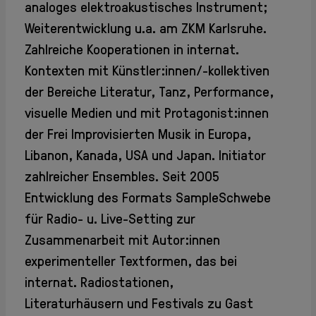
Info + Kontakt
analoges elektroakustisches Instrument;
Geschichte
Weiterentwicklung u.a. am ZKM Karlsruhe.
Mitglieder
Zahlreiche Kooperationen in internat.
Mitglieder
Kontexten mit Künstler:innen/-kollektiven
intern
Aufnahme
der Bereiche Literatur, Tanz, Performance,
Jahresberichte
visuelle Medien und mit Protagonist:innen
Archiv
der Frei Improvisierten Musik in Europa,
Partner +
Libanon, Kanada, USA und Japan. Initiator
Sponsoren
zahlreicher Ensembles. Seit 2005
Entwicklung des Formats SampleSchwebe
AGB
DSGVO
für Radio- u. Live-Setting zur
Impressum
Zusammenarbeit mit Autor:innen
experimenteller Textformen, das bei
internat. Radiostationen,
Literaturhäusern und Festivals zu Gast