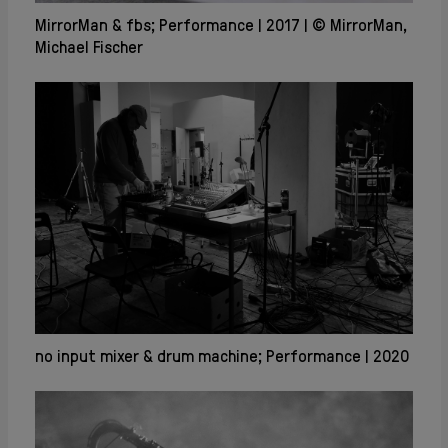
MirrorMan & fbs; Performance
2017
© MirrorMan,
Michael Fischer
no input mixer & drum machine; Performance
2020