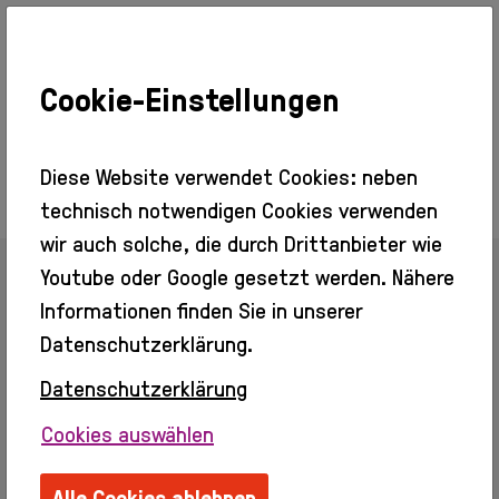
Cookie-Einstellungen
Ausstellungen
Aktuell
Vorschau
Diese Website verwendet Cookies: neben
Rückblick
technisch notwendigen Cookies verwenden
Besuch
wir auch solche, die durch Drittanbieter wie
Veranstaltungen
Youtube oder Google gesetzt werden. Nähere
Info + Tickets
Zurück zur Übersicht
Barrierefreier
Informationen finden Sie in unserer
Zugang
Datenschutzerklärung.
Gastronomie
Kino
Datenschutzerklärung
Michael Fischer
Erleben
Cookies auswählen
Info
Webseite:
m.fischer.wuk.at/works.htm
Erwachsene
Ordentliches Mitglied seit 2013
Alle Cookies ablehnen