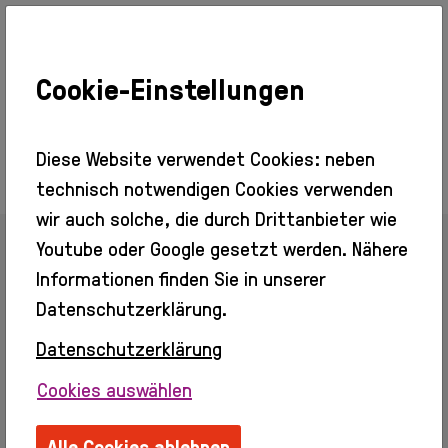
Cookie-Einstellungen
Ausstellungen
Aktuell
Vorschau
Diese Website verwendet Cookies: neben
Rückblick
technisch notwendigen Cookies verwenden
Besuch
wir auch solche, die durch Drittanbieter wie
Veranstaltungen
Youtube oder Google gesetzt werden. Nähere
Info + Tickets
Zurück zur Übersicht
Barrierefreier
Informationen finden Sie in unserer
Zugang
Datenschutzerklärung.
Gastronomie
Kino
Datenschutzerklärung
Wolfgang Obermair
Erleben
Cookies auswählen
Info
Webseite:
http://wolfgang-obermair.org
Erwachsene
Ordentliches Mitglied seit 2026
Alle Cookies ablehnen