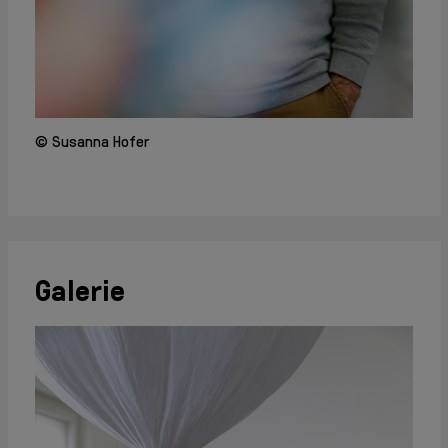
Info + Kontakt
Geschichte
Mitglieder
Mitglieder
intern
Aufnahme
© Susanna Hofer
Jahresberichte
Archiv
Partner +
Sponsoren
Galerie
AGB
DSGVO
Impressum