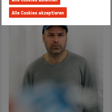
Familien +
Kinder
Alle Cookies akzeptieren
Schulen +
Kindergärten
Techniken
erlernen
Barrierefreie
Angebote
Künstlerhaus
Salon
Karlsplatz
Team
Album
Presse
KBBG
Offizieller
FreundesKreis
Vereinigung