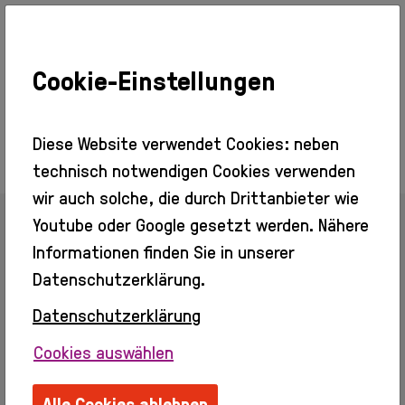
Cookie-Einstellungen
Ausstellungen
Aktuell
Vorschau
Diese Website verwendet Cookies: neben
Rückblick
technisch notwendigen Cookies verwenden
Besuch
wir auch solche, die durch Drittanbieter wie
Veranstaltungen
Youtube oder Google gesetzt werden. Nähere
Info + Tickets
Zurück zur Übersicht
Barrierefreier
Informationen finden Sie in unserer
Zugang
Datenschutzerklärung.
Gastronomie
Kino
Datenschutzerklärung
wechselstrom
Erleben
Cookies auswählen
Info
Erwachsene
Christoph Theiler
Alle Cookies ablehnen