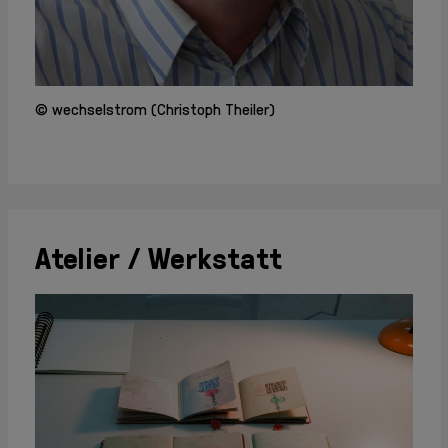
Info + Kontakt
Geschichte
Mitglieder
Mitglieder
intern
© wechselstrom (Christoph Theiler)
Aufnahme
Jahresberichte
Archiv
Partner +
Sponsoren
Atelier / Werkstatt
AGB
DSGVO
Impressum