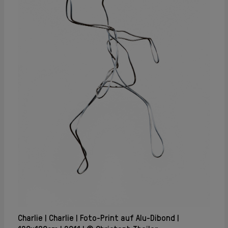
Charlie
Charlie
Foto-Print auf Alu-Dibond