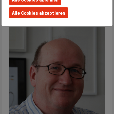
Familien +
Kinder
Webseite:
http://www.wechsel-strom.net
Alle Cookies akzeptieren
Schulen +
Ordentliches Mitglied seit 2016
Kindergärten
Techniken
erlernen
Barrierefreie
Angebote
Künstlerhaus
Salon
Karlsplatz
Team
Album
Presse
KBBG
Offizieller
FreundesKreis
Vereinigung