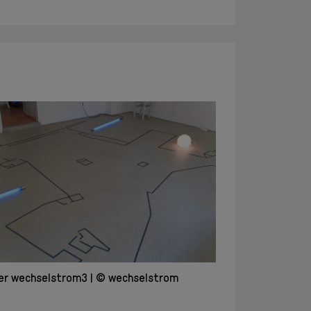
Info + Kontakt
Geschichte
Mitglieder
Mitglieder
intern
Aufnahme
Jahresberichte
Archiv
Partner +
Sponsoren
AGB
DSGVO
Impressum
ier wechselstrom3
© wechselstrom