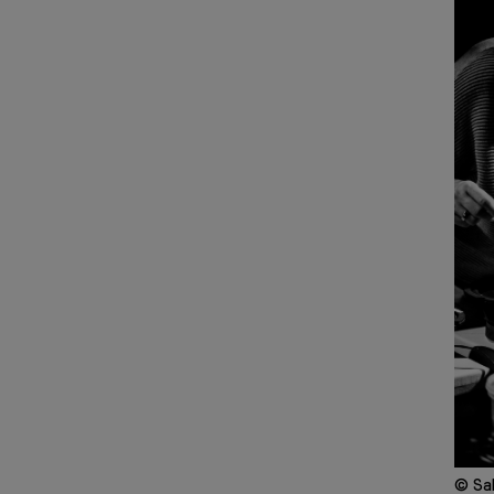
© Sab