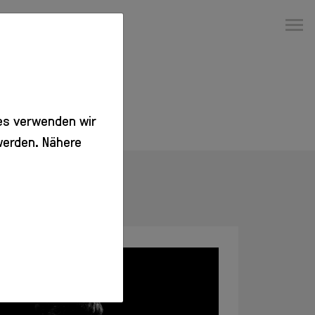
Ausstellungen
Aktuell
Vorschau
Rückblick
es verwenden wir
werden. Nähere
Besuch
Veranstaltungen
Info + Tickets
Barrierefreier
Zugang
Gastronomie
Kino
Erleben
Info
Erwachsene