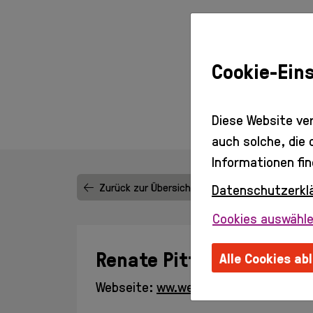
Cookie-Ein
Diese Website ve
auch solche, die
Informationen fin
Zurück zur Übersicht
Datenschutzerkl
Cookies auswähl
Renate Pittroff
Alle Cookies ab
Webseite:
ww.wechsel-strom.net
Or