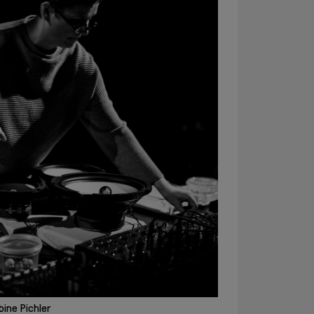
Familien +
Kinder
Schulen +
Kindergärten
Techniken
erlernen
Barrierefreie
Angebote
Künstlerhaus
Salon
Karlsplatz
Team
Album
Presse
KBBG
Offizieller
FreundesKreis
Vereinigung
ine Pichler